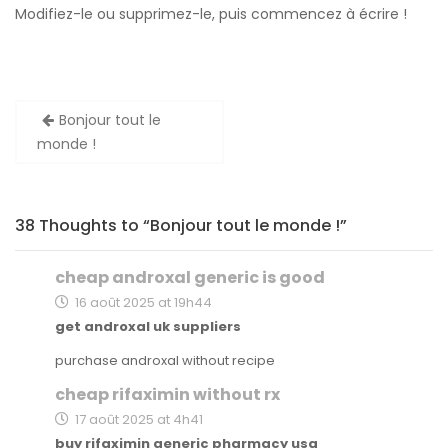
Modifiez-le ou supprimez-le, puis commencez à écrire !
Bonjour tout le
monde !
38 Thoughts to “Bonjour tout le monde !”
cheap androxal generic is good
16 août 2025 at 19h44
get androxal uk suppliers
purchase androxal without recipe
cheap rifaximin without rx
17 août 2025 at 4h41
buy rifaximin generic pharmacy usa